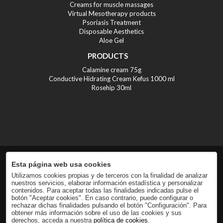
Creams for muscle massages
Virtual Mesotherapy products
Psoriasis Treatment
Disposable Aesthetics
Aloe Gel
PRODUCTS
Calamine cream 75g
Conductive Hidrating Cream Kefus 1000 ml
Rosehip 30ml
Esta página web usa cookies
Utilizamos cookies propias y de terceros con la finalidad de analizar
nuestros servicios, elaborar información estadística y personalizar
contenidos. Para aceptar todas las finalidades indicadas pulse el
botón "Aceptar cookies". En caso contrario, puede configurar o
rechazar dichas finalidades pulsando el botón "Configuración". Para
obtener más información sobre el uso de las cookies y sus
derechos, acceda a nuestra
política de cookies
.