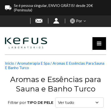
Se é pessoa singular, ENVIO GRÁTIS! desde 20€
(Península)
Por
Inicio
Aromaterapia E Spa
Aromas E Essências Para Sauna
E Banho Turco
Aromas e Essências para
Sauna e Banho Turco
Filtrar por
TIPO DE PELE