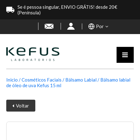
Se é pessoa singular, ENVIO GRÁTIS! desde 20€
(Península)
Por
Inicio
Cosméticos Faciais
Bálsamo Labial
Bálsamo labial
de óleo de uva Kefus 15 ml
Voltar