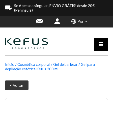
Se é pessoa singular, ENVIO GRÁTIS! desde 20€
(Península)
Por
Inicio
Cosmética corporal
Gel de barbear
Gel para
depilação estética Kefus 200 ml
Voltar