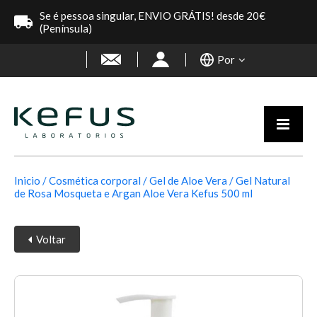
Se é pessoa singular, ENVIO GRÁTIS! desde 20€
(Península)
Por
Inicio
Cosmética corporal
Gel de Aloe Vera
Gel Natural
de Rosa Mosqueta e Argan Aloe Vera Kefus 500 ml
Voltar