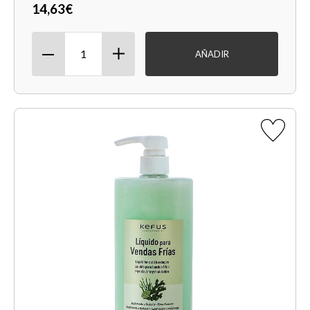
14,63€
AÑADIR