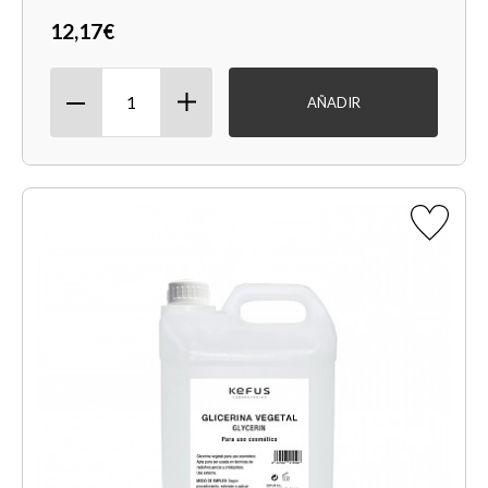
12,17€
AÑADIR