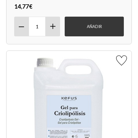
14,77€
AÑADIR