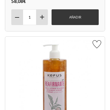
58,08€
AÑADIR