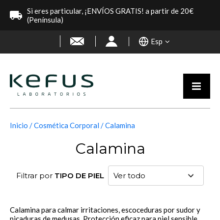
Si eres particular, ¡ENVÍOS GRATIS! a partir de 20€
(Península)
Esp
Inicio
Cosmética Corporal
Calamina
Calamina
Filtrar por
TIPO DE PIEL
Calamina para calmar irritaciones, escoceduras por sudor y
picaduras de medusas. Protección eficaz para piel sensible,