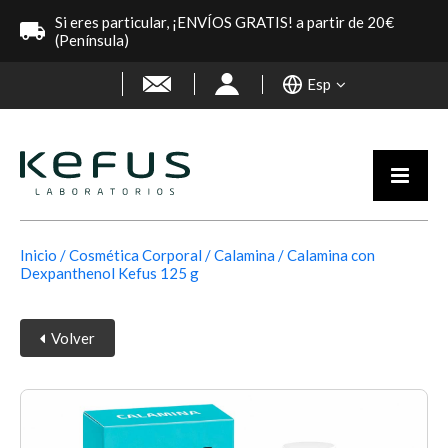
Si eres particular, ¡ENVÍOS GRATIS! a partir de 20€
(Península)
Esp
Inicio
Cosmética Corporal
Calamina
Calamina con
Dexpanthenol Kefus 125 g
Volver