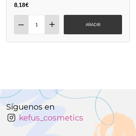
8,18€
AÑADIR
Síguenos en
kefus_cosmetics