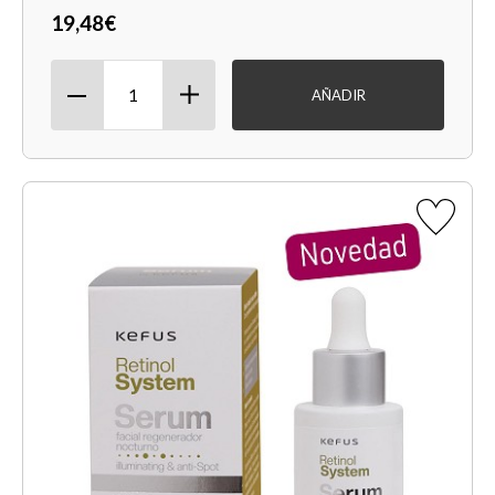
19,48€
AÑADIR