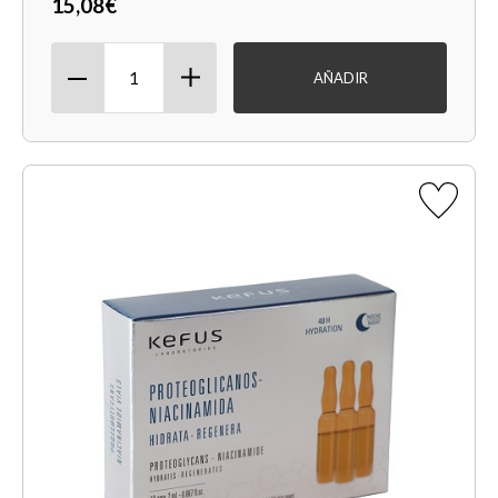
15,08€
AÑADIR