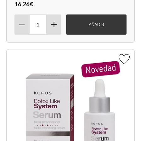
16,26€
AÑADIR