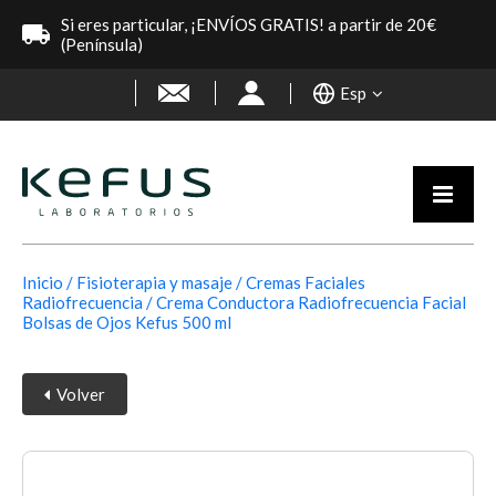
Si eres particular, ¡ENVÍOS GRATIS! a partir de 20€
(Península)
Esp
Inicio
Fisioterapia y masaje
Cremas Faciales
Radiofrecuencia
Crema Conductora Radiofrecuencia Facial
Bolsas de Ojos Kefus 500 ml
Volver