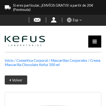
Si eres particular, ¡ENVÍOS GRATIS! a partir de 20€
(Península)
Esp
Inicio
Cosmética Corporal
Mascarillas Corporales
Crema
Mascarilla Chocolate Kefus 500 ml
Volver