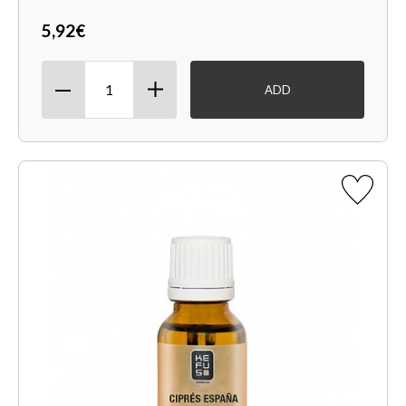
5,92€
ADD