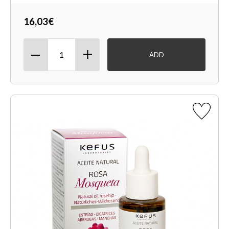
16,03€
ADD