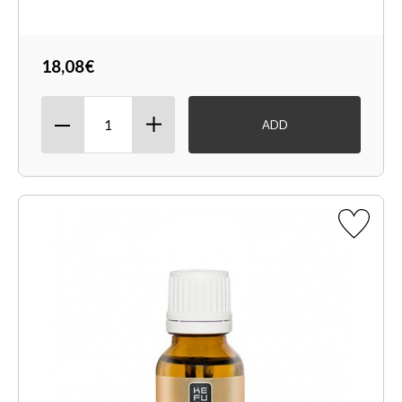
18,08€
ADD