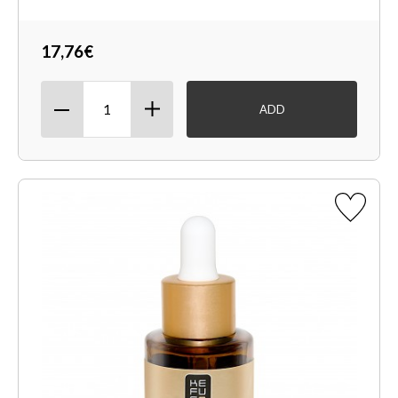
17,76€
ADD