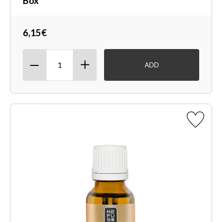
Box
6,15€
ADD