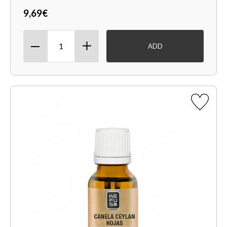
9,69€
ADD