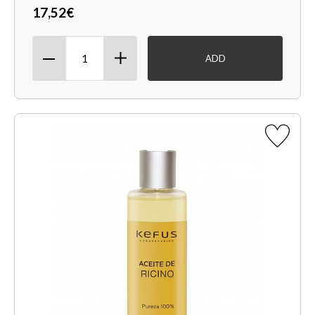
17,52€
ADD