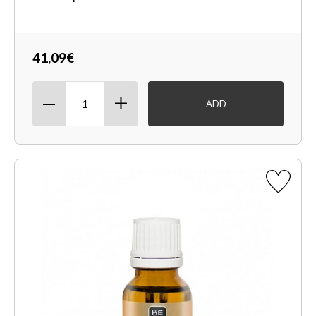
41,09€
ADD