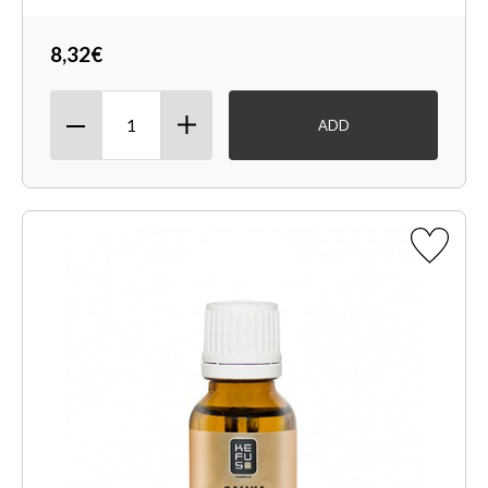
8,32€
ADD