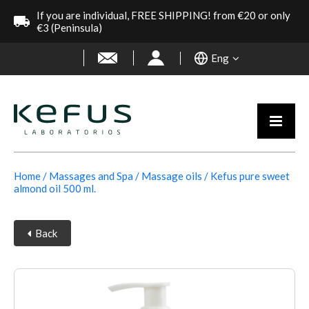
If you are individual, FREE SHIPPING! from €20 or only
€3 (Peninsula)
Eng
Home
Massages and Spa
Massage oils
Kefus pure sweet
almond oil 500 ml.
Back