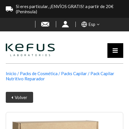
Si eres particular, ¡ENVÍOS GRATIS! a partir de 20€
(Península)
Esp
Inicio
Packs de Cosmética
Packs Capilar
Pack Capilar
Nutritivo Reparador
Volver