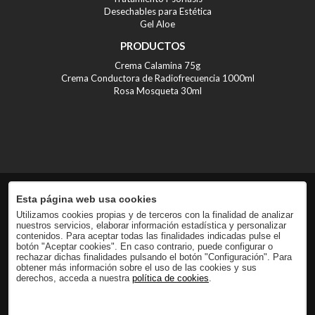
Desechables para Estética
Gel Aloe
PRODUCTOS
Crema Calamina 75g
Crema Conductora de Radiofrecuencia 1000ml
Rosa Mosqueta 30ml
Esta página web usa cookies
Utilizamos cookies propias y de terceros con la finalidad de analizar
nuestros servicios, elaborar información estadística y personalizar
contenidos. Para aceptar todas las finalidades indicadas pulse el
botón "Aceptar cookies". En caso contrario, puede configurar o
rechazar dichas finalidades pulsando el botón "Configuración". Para
obtener más información sobre el uso de las cookies y sus
derechos, acceda a nuestra
política de cookies
.